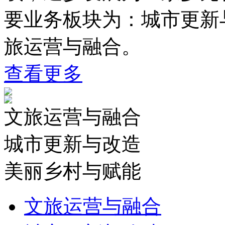
要业务板块为：城市更新
旅运营与融合。
查看更多
文旅运营与融合
城市更新与改造
美丽乡村与赋能
文旅运营与融合