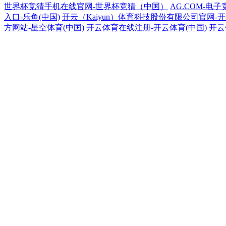
世界杯竞猜手机在线官网-世界杯竞猜（中国）
AG.COM-电子
入口-乐鱼(中国)
开云（Kaiyun）体育科技股份有限公司官网-
方网站-星空体育(中国)
开云体育在线注册-开云体育(中国)
开云