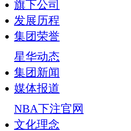
旗下公司
发展历程
集团荣誉
星华动态
集团新闻
媒体报道
NBA下注官网
文化理念