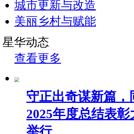
城市更新与改造
美丽乡村与赋能
星华动态
查看更多
守正出奇谋新篇，同
2025年度总结表彰
举行