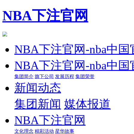
NBA下注官网
NBA下注官网-nba中
NBA下注官网-nba中
集团简介
旗下公司
发展历程
集团荣誉
新闻动态
集团新闻
媒体报道
NBA下注官网
文化理念
精彩活动
星华故事