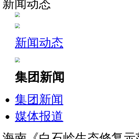
新闻动态
新闻动态
集团新闻
集团新闻
媒体报道
海南《白石岭生态修复示