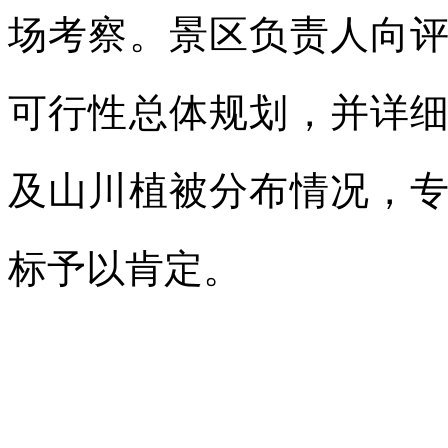
场考察。景区负责人向
可行性总体规划，并详
及山川植被分布情况，
标予以肯定。