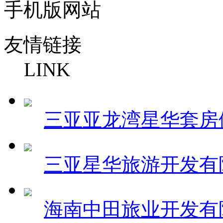
手机版网站
友情链接
LINK
三亚亚龙湾星华套房
三亚星华旅游开发有
海南中田旅业开发有