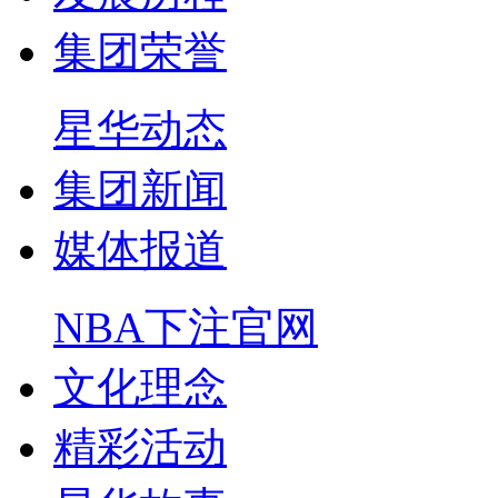
集团荣誉
星华动态
集团新闻
媒体报道
NBA下注官网
文化理念
精彩活动