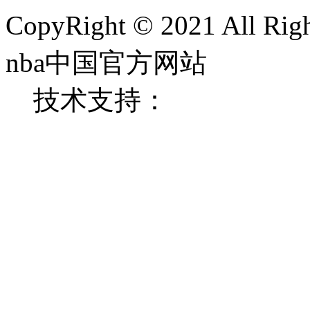
CopyRight © 2021 All 
nba中国官方网站
技术支持：