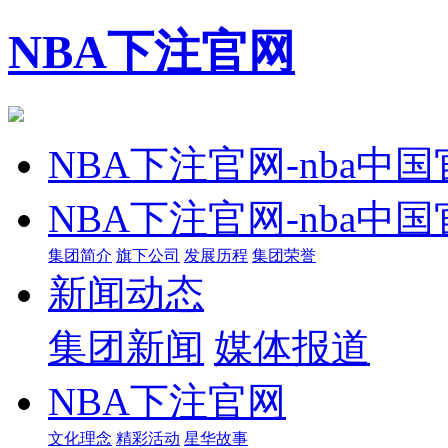
NBA下注官网
NBA下注官网-nba中
NBA下注官网-nba中
集团简介
旗下公司
发展历程
集团荣誉
新闻动态
集团新闻
媒体报道
NBA下注官网
文化理念
精彩活动
星华故事