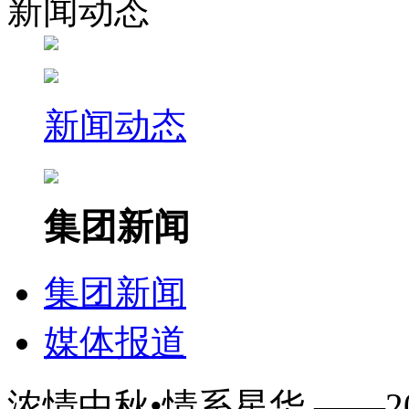
新闻动态
新闻动态
集团新闻
集团新闻
媒体报道
浓情中秋•情系星华 ——