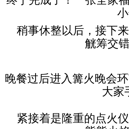
小
稍事休整以后，接下来
觥筹交
晚餐过后进入篝火晚会环
大家
紧接着是隆重的点火仪