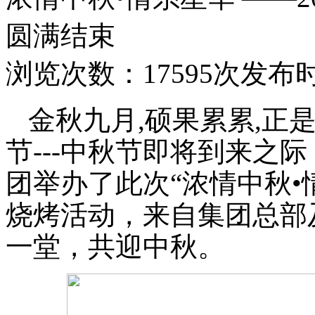
圆满结束
浏览次数：17595次
发布时间
金秋九月
,
硕果累累
,
正
节
---
中秋节即将到来之际
团举办了此次“浓情中秋•
烧烤活动，来自集团总部
一堂，共迎中秋。