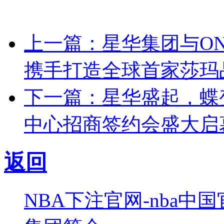
上一篇：星华集团与O
携手打造全球首家莎玛
下一篇：星华盛起，蝶变
中心招商签约会盛大启
返回
NBA下注官网-nba中