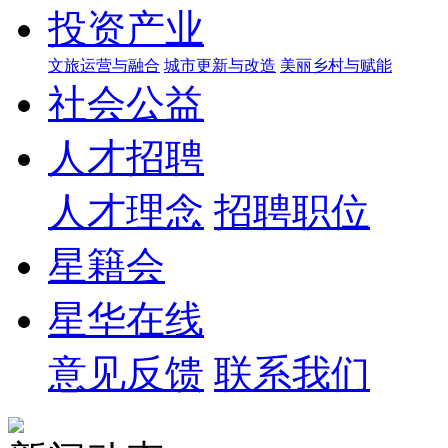
投资产业
文旅运营与融合
城市更新与改造
美丽乡村与赋能
社会公益
人才招聘
人才理念
招聘职位
星籍会
星华在线
意见反馈
联系我们