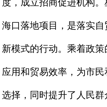
度，成立招商促进机构。
海口落地项目，是落实自
新模式的行动。乘着政策
应用和贸易效率，为市民
选择，同时提升了人民群