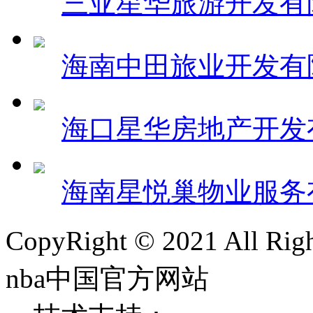
三亚星华旅游开发有
海南中田旅业开发有
海口星华房地产开发
海南星悦巢物业服务
CopyRight © 2021 All 
nba中国官方网站