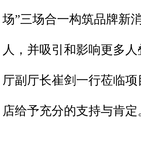
场”三场合一构筑品牌新
人，并吸引和影响更多人
厅副厅长崔剑一行莅临项
店给予充分的支持与肯定