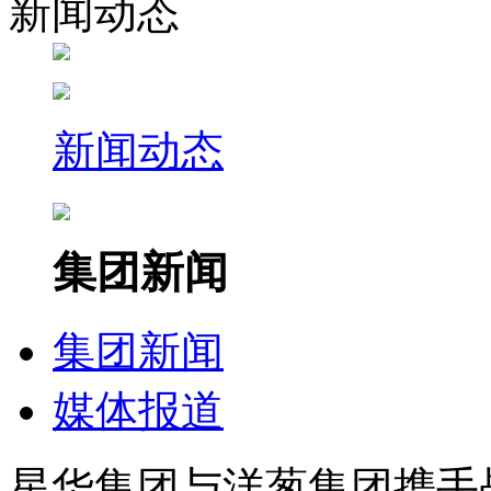
新闻动态
新闻动态
集团新闻
集团新闻
媒体报道
星华集团与洋葱集团携手