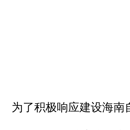
为了积极响应建设海南