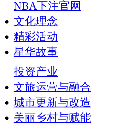
NBA下注官网
文化理念
精彩活动
星华故事
投资产业
文旅运营与融合
城市更新与改造
美丽乡村与赋能