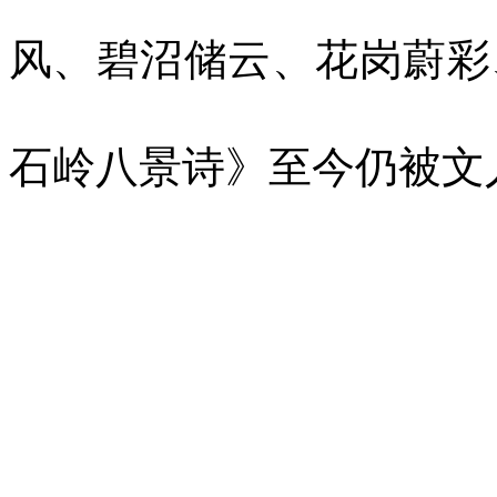
风、碧沼储云、花岗蔚彩
石岭八景诗》至今仍被文