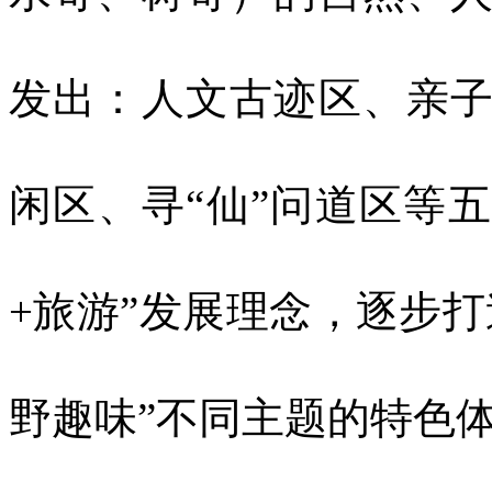
发出：人文古迹区、亲
闲区、寻“仙”问道区等
+旅游”发展理念，逐步
野趣味”不同主题的特色