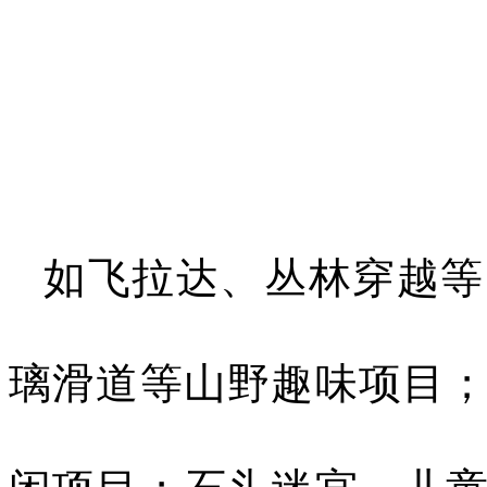
如飞拉达、丛林穿越等
璃滑道等山野趣味项目