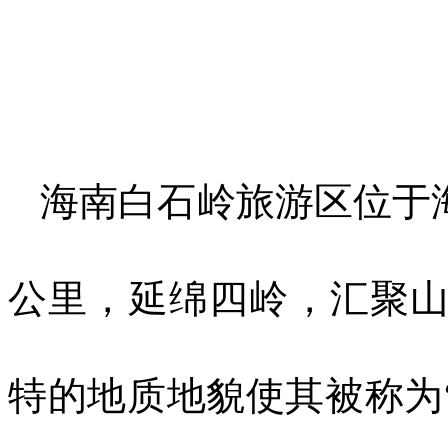
海南白石岭旅游区位于海南
公里，延绵四岭，汇聚
特的地质地貌使其被称为