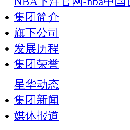
NBA下注官网-nba中
集团简介
旗下公司
发展历程
集团荣誉
星华动态
集团新闻
媒体报道