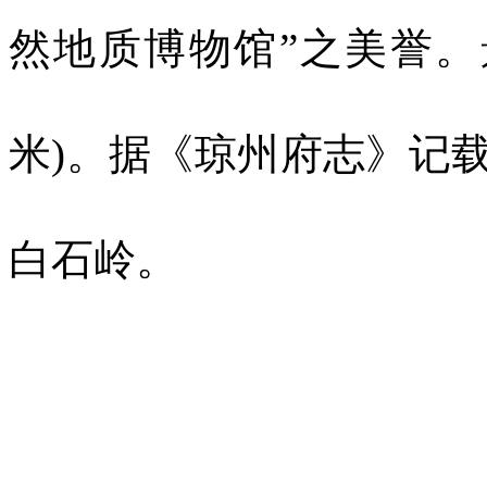
然地质博物馆”之美誉。景
米)。据《琼州府志》记载
白石岭。