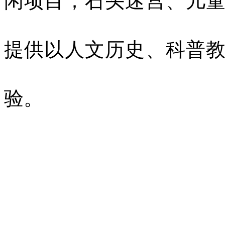
闲项目；石头迷宫、儿
提供以人文历史、科普
验。