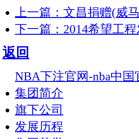
上一篇：文昌捐赠(威马
下一篇：2014希望工
返回
NBA下注官网-nba中
集团简介
旗下公司
发展历程