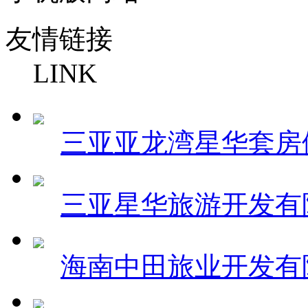
友情链接
LINK
三亚亚龙湾星华套房
三亚星华旅游开发有
海南中田旅业开发有